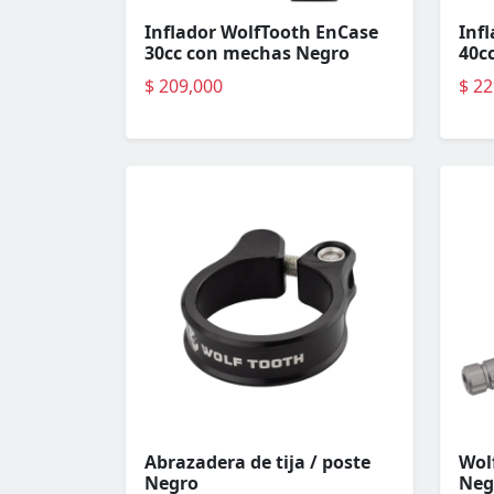
Inflador WolfTooth EnCase
Inf
30cc con mechas Negro
40c
$ 209,000
$ 22
Abrazadera de tija / poste
Wol
Negro
Neg